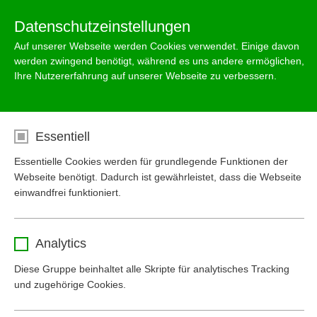
Menu
Datenschutzeinstellungen
Auf unserer Webseite werden Cookies verwendet. Einige davon
werden zwingend benötigt, während es uns andere ermöglichen,
Ihre Nutzererfahrung auf unserer Webseite zu verbessern.
Zubehör für die
Regenwassernutzung im Garten
Essentiell
Der Gartenfreund weiß, dass es nichts Besseres gibt als
Essentielle Cookies werden für grundlegende Funktionen der
weiches Regenwasser. Aber auch Ihr Geldbeutel freut sich.
Webseite benötigt. Dadurch ist gewährleistet, dass die Webseite
Denn der hohe Wasserbedarf von Rasen, Beeten und
einwandfrei funktioniert.
Sträuchern sowie das Reinigen von Hof, Terasse und Wegen
macht den Regenspeicher von Mall sinnvoll. Genießen Sie das
Name
cookie_optin
gute Gefühl, am Wasser nicht sparen zu müssen.
Analytics
Anbieter
www.mall-umweltsysteme.at
Diese Gruppe beinhaltet alle Skripte für analytisches Tracking
und zugehörige Cookies.
Laufzeit
1 Monat
Nachrüstpaket Fontana S