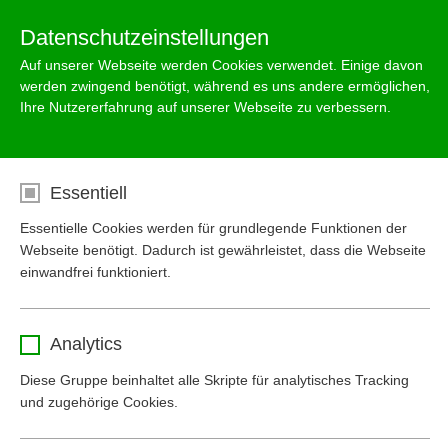
Menu
Datenschutzeinstellungen
Auf unserer Webseite werden Cookies verwendet. Einige davon
werden zwingend benötigt, während es uns andere ermöglichen,
Ihre Nutzererfahrung auf unserer Webseite zu verbessern.
Anwendung: Speditionen /
Logistikzentren
Essentiell
Essentielle Cookies werden für grundlegende Funktionen der
Webseite benötigt. Dadurch ist gewährleistet, dass die Webseite
einwandfrei funktioniert.
Name
cookie_optin
Analytics
Anbieter
www.mall-umweltsysteme.at
Diese Gruppe beinhaltet alle Skripte für analytisches Tracking
und zugehörige Cookies.
Laufzeit
1 Monat