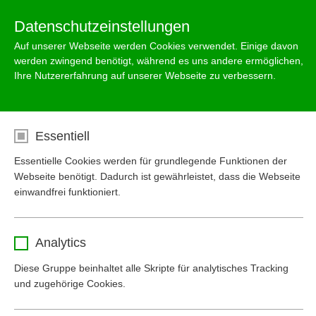
Menu
Datenschutzeinstellungen
Auf unserer Webseite werden Cookies verwendet. Einige davon
werden zwingend benötigt, während es uns andere ermöglichen,
Ihre Nutzererfahrung auf unserer Webseite zu verbessern.
Essentiell
Essentielle Cookies werden für grundlegende Funktionen der
Webseite benötigt. Dadurch ist gewährleistet, dass die Webseite
einwandfrei funktioniert.
Mall - Karriere mit Perspektive
Mall - Karriere mit Perspektive
Mall - Karriere mit Perspektive
Name
cookie_optin
Werden Sie jetzt Teil eines
Werden Sie jetzt Teil eines
Werden Sie jetzt Teil eines
Analytics
Unternehmens, das so solide ist, wie die
Unternehmens, das so solide ist, wie die
Unternehmens, das so solide ist, wie die
Anbieter
www.mall-umweltsysteme.at
Diese Gruppe beinhaltet alle Skripte für analytisches Tracking
Betonteile, die es fertigt!
Betonteile, die es fertigt!
Betonteile, die es fertigt!
und zugehörige Cookies.
Laufzeit
1 Monat