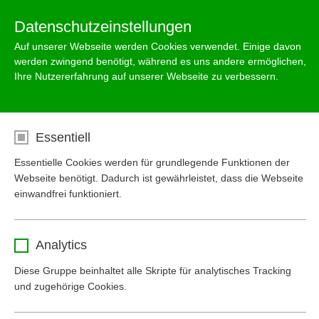
Menu
Datenschutzeinstellungen
Auf unserer Webseite werden Cookies verwendet. Einige davon
werden zwingend benötigt, während es uns andere ermöglichen,
Ihre Nutzererfahrung auf unserer Webseite zu verbessern.
Lösungen wassergefährdende
Flüssigkeiten
Essentiell
Essentielle Cookies werden für grundlegende Funktionen der
Webseite benötigt. Dadurch ist gewährleistet, dass die Webseite
einwandfrei funktioniert.
Name
cookie_optin
Analytics
Anbieter
www.mall-umweltsysteme.at
Ableitung
Rückhaltung
Diese Gruppe beinhaltet alle Skripte für analytisches Tracking
und zugehörige Cookies.
Laufzeit
1 Monat