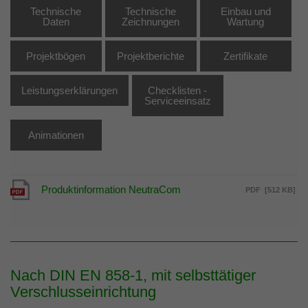
Technische
Technische
Einbau und
Daten
Zeichnungen
Wartung
Projektbögen
Projektberichte
Zertifikate
Leistungserklärungen
Checklisten -
Serviceeinsatz
Animationen
Produktinformation NeutraCom
PDF
[512 KB]
Nach DIN EN 858-1, mit selbsttätiger
Verschlusseinrichtung