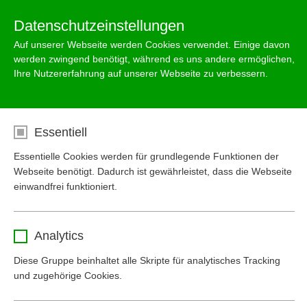
Menu
Datenschutzeinstellungen
Auf unserer Webseite werden Cookies verwendet. Einige davon
werden zwingend benötigt, während es uns andere ermöglichen,
Ihre Nutzererfahrung auf unserer Webseite zu verbessern.
Abscheider Klasse I NeutraCom
mit integriertem Schlammfang
Essentiell
DIN EN 858-1
Essentielle Cookies werden für grundlegende Funktionen der
Webseite benötigt. Dadurch ist gewährleistet, dass die Webseite
einwandfrei funktioniert.
Verfügt auch über das vom Austrian Standards
Institute
vergebene Zertifikat gemäß ÖNORM B 5101.
Name
cookie_optin
Analytics
Anbieter
www.mall-umweltsysteme.at
Diese Gruppe beinhaltet alle Skripte für analytisches Tracking
und zugehörige Cookies.
Laufzeit
1 Monat